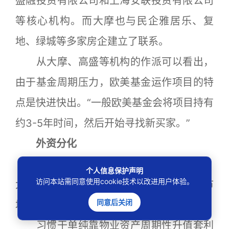
盛融投资有限公司和上海安联投资有限公司
等核心机构。而大摩也与民企雅居乐、复
地、绿城等多家房企建立了联系。
从大摩、高盛等机构的作派可以看出，
由于基金周期压力，欧美基金运作项目的特
点是快进快出。“一般欧美基金会将项目持有
约3-5年时间，然后开始寻找新买家。”
外资分化
但经历过2003年到2007年淘金热后，
个人信息保护声明
访问本站需同意使用cookie技术以改进用户体验。
大摩和高盛们对近年被严厉调控的中国市
同意后关闭
场，似乎有些意兴阑珊。
习惯于单纯靠物业资产周期性升值套利