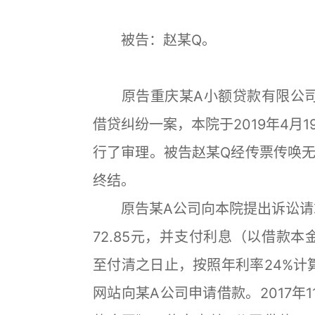
被告：赵某Q。
原告重庆某A小额贷款有限公司
借贷纠纷一案，本院于2019年4月
行了审理。被告赵某Q经传票传唤
终结。
原告某A公司向本院提出诉讼请求
72.85元，并支付利息（以借款本金4
至付清之日止，按照年利率24%计
网站向某A公司申请借款。2017年