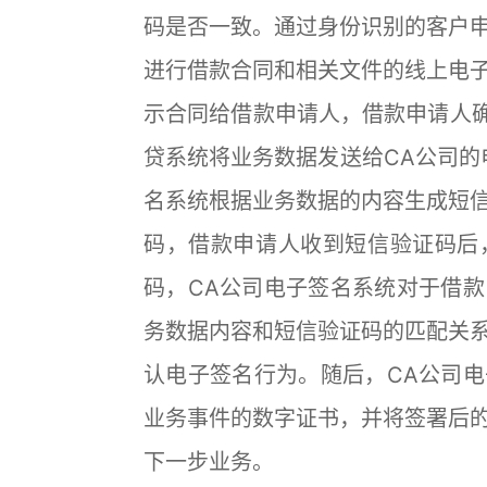
码是否一致。通过身份识别的客户
进行借款合同和相关文件的线上电
示合同给借款申请人，借款申请人确
贷系统将业务数据发送给CA公司的
名系统根据业务数据的内容生成短
码，借款申请人收到短信验证码后
码，CA公司电子签名系统对于借
务数据内容和短信验证码的匹配关
认电子签名行为。随后，CA公司
业务事件的数字证书，并将签署后
下一步业务。