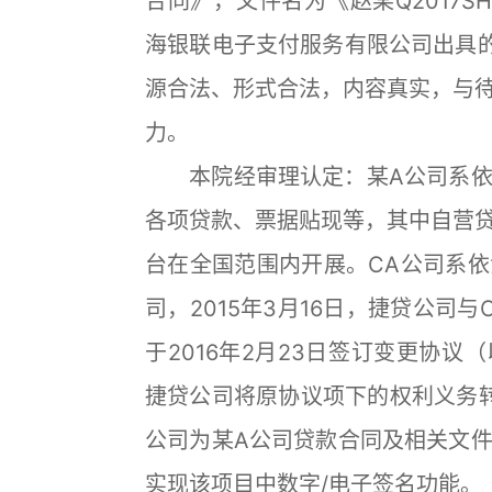
合同》，文件名为《赵某Q2017SHS12
海银联电子支付服务有限公司出具
源合法、形式合法，内容真实，与
力。
本院经审理认定：某A公司系依
各项贷款、票据贴现等，其中自营
台在全国范围内开展。CA公司系
司，2015年3月16日，捷贷公司
于2016年2月23日签订变更协议（
捷贷公司将原协议项下的权利义务转
公司为某A公司贷款合同及相关文
实现该项目中数字/电子签名功能。