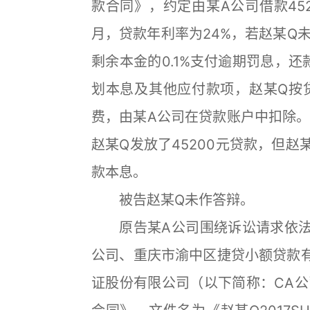
款合同》，约定由某A公司借款45
月，贷款年利率为24%，若赵某Q
剩余本金的0.1%支付逾期罚息，
划本息及其他应付款项，赵某Q按贷
费，由某A公司在贷款账户中扣除。合
赵某Q发放了45200元贷款，但
款本息。
被告赵某Q未作答辩。
原告某A公司围绕诉讼请求依法
公司、重庆市渝中区捷贷小额贷款有
证股份有限公司（以下简称：CA