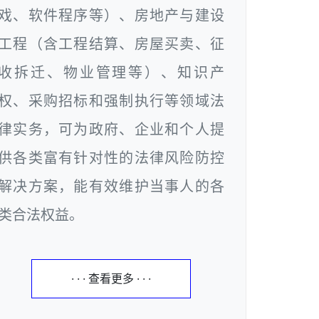
戏、软件程序等）、房地产与建设
工程（含工程结算、房屋买卖、征
收拆迁、物业管理等）、知识产
权、采购招标和强制执行等领域法
律实务，可为政府、企业和个人提
供各类富有针对性的法律风险防控
解决方案，能有效维护当事人的各
类合法权益。
· · · 查看更多 · · ·