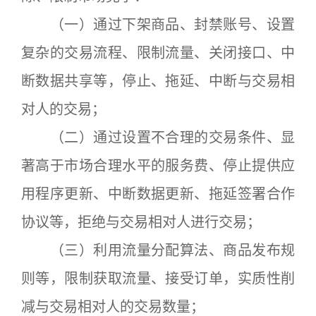
（一）通过下架商品、封禁账号、设置
复杂的交易流程、限制流量、关闭接口、中
断数据共享等，停止、拖延、中断与交易相
对人的交易；
（二）通过设置不合理的交易条件、显
著高于市场合理水平的服务费、停止提供应
用程序更新、中断数据更新、拖延签署合作
协议等，拒绝与交易相对人进行交易；
（三）利用流量分配算法、商品发布规
则等，限制获取流量、接受订单，实质性削
减与交易相对人的交易数量；