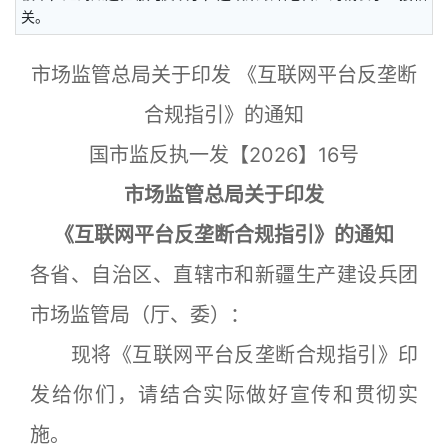
关。
市场监管总局关于印发 《互联网平台反垄断
合规指引》的通知
国市监反执一发【2026】16号
市场监管总局关于印发
《互联网平台反垄断合规指引》的通知
各省、自治区、直辖市和新疆生产建设兵团
市场监管局（厅、委）：
现将《互联网平台反垄断合规指引》印
发给你们，请结合实际做好宣传和贯彻实
施。