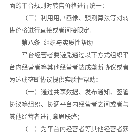
面的平台规则对转售价格进行统一；
（三）利用用户画像、预测算法等对转
售价格进行直接或者间接限定。
第八条
组织与实质性帮助
平台经营者要避免通过以下方式组织平
台内经营者等其他经营者达成垄断协议或者
为达成垄断协议提供实质性帮助：
（一）通过共享数据、发布通知、签署
协议等组织、协调平台内经营者之间或者与
其他经营者进行意思联络；
（二）为平台内经营者等其他经营者获