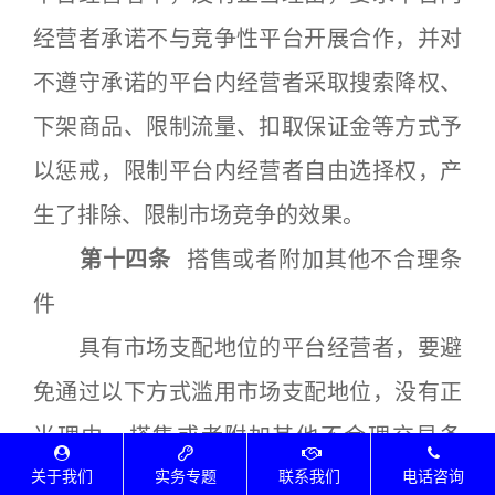
经营者承诺不与竞争性平台开展合作，并对
不遵守承诺的平台内经营者采取搜索降权、
下架商品、限制流量、扣取保证金等方式予
以惩戒，限制平台内经营者自由选择权，产
生了排除、限制市场竞争的效果。
第十四条
搭售或者附加其他不合理条
件
具有市场支配地位的平台经营者，要避
免通过以下方式滥用市场支配地位，没有正
当理由，搭售或者附加其他不合理交易条
关于我们
实务专题
联系我们
电话咨询
件，排除、限制市场竞争：