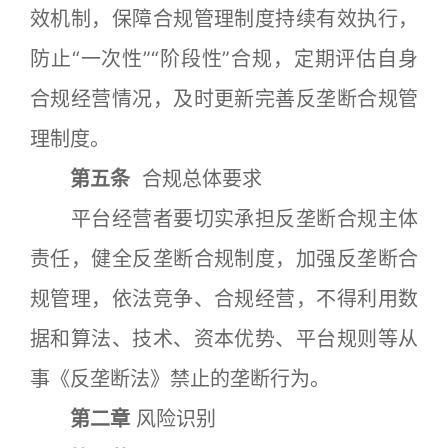
效机制，保障合规管理制度持续有效执行，
防止“一次性”“阶段性”合规，定期评估自身
合规经营情况，及时更新完善反垄断合规管
理制度。
第五条
合规总体要求
平台经营者要切实承担反垄断合规主体
责任，健全反垄断合规制度，加强反垄断合
规管理，依法竞争、合规经营，不得利用数
据和算法、技术、资本优势、平台规则等从
事《反垄断法》禁止的垄断行为。
第二章
风险识别