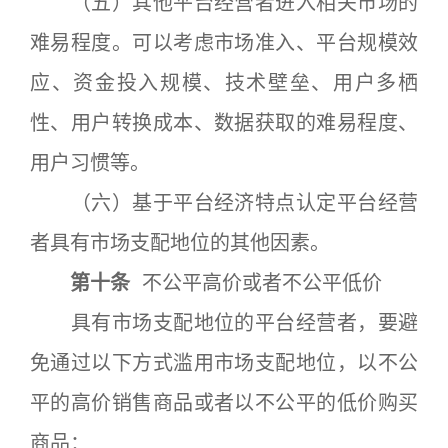
（五）其他平台经营者进入相关市场的
难易程度。可以考虑市场准入、平台规模效
应、资金投入规模、技术壁垒、用户多栖
性、用户转换成本、数据获取的难易程度、
用户习惯等。
（六）基于平台经济特点认定平台经营
者具有市场支配地位的其他因素。
第十条
不公平高价或者不公平低价
具有市场支配地位的平台经营者，要避
免通过以下方式滥用市场支配地位，以不公
平的高价销售商品或者以不公平的低价购买
商品：