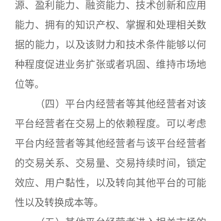
源、盈利能力、融资能力、技术创新和应用
能力、拥有的知识产权、掌握和处理相关数
据的能力，以及该财力和技术条件能够以何
种程度促进业务扩张或者巩固、维持市场地
位等。
（四）平台内经营者等其他经营者对该
平台经营者在交易上的依赖程度。可以考虑
平台内经营者等其他经营者与该平台经营者
的交易关系、交易量、交易持续时间，锁定
效应、用户黏性，以及转向其他平台的可能
性以及转换成本等。