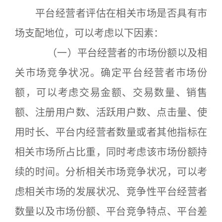
平台经营者评估在相关市场是否具有市
场支配地位，可以考虑以下因素：
（一）平台经营者的市场份额以及相
关市场竞争状况。确定平台经营者市场份
额，可以考虑交易金额、交易数量、销售
额、注册用户数、活跃用户数、点击量、使
用时长、平台内经营者数量或者其他指标在
相关市场所占比重，同时考虑该市场份额持
续的时间。分析相关市场竞争状况，可以考
虑相关市场的发展状况、竞争性平台经营者
数量以及市场份额、平台竞争特点、平台差