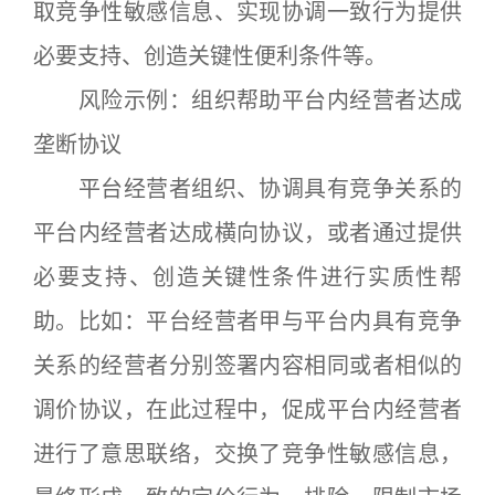
取竞争性敏感信息、实现协调一致行为提供
必要支持、创造关键性便利条件等。
风险示例：组织帮助平台内经营者达成
垄断协议
平台经营者组织、协调具有竞争关系的
平台内经营者达成横向协议，或者通过提供
必要支持、创造关键性条件进行实质性帮
助。比如：平台经营者甲与平台内具有竞争
关系的经营者分别签署内容相同或者相似的
调价协议，在此过程中，促成平台内经营者
进行了意思联络，交换了竞争性敏感信息，