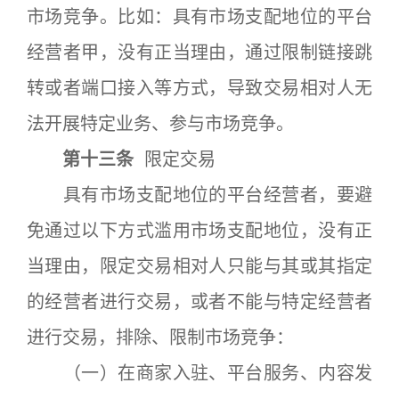
市场竞争。比如：具有市场支配地位的平台
经营者甲，没有正当理由，通过限制链接跳
转或者端口接入等方式，导致交易相对人无
法开展特定业务、参与市场竞争。
第十三条
限定交易
具有市场支配地位的平台经营者，要避
免通过以下方式滥用市场支配地位，没有正
当理由，限定交易相对人只能与其或其指定
的经营者进行交易，或者不能与特定经营者
进行交易，排除、限制市场竞争：
（一）在商家入驻、平台服务、内容发