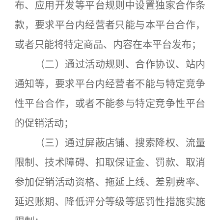
布、应用开发等平台规则中设置独家合作条
款，要求平台内经营者只能与本平台合作，
或者只能将特定商品、内容在本平台发布；
（二）通过活动规则、合作协议、站内
通知等，要求平台内经营者不能与特定竞争
性平台合作，或者不能参与特定竞争性平台
的促销活动；
（三）通过屏蔽店铺、搜索降权、流量
限制、技术障碍、扣取保证金、罚款、取消
参加促销活动资格、拖延上线、差别费率、
延迟账期、降低评分等级等惩罚性措施实施