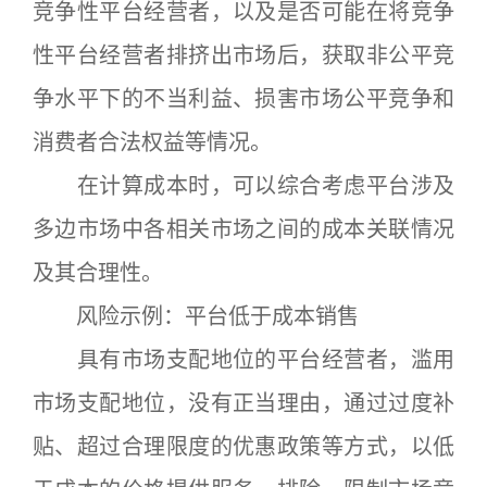
竞争性平台经营者，以及是否可能在将竞争
性平台经营者排挤出市场后，获取非公平竞
争水平下的不当利益、损害市场公平竞争和
消费者合法权益等情况。
在计算成本时，可以综合考虑平台涉及
多边市场中各相关市场之间的成本关联情况
及其合理性。
风险示例：平台低于成本销售
具有市场支配地位的平台经营者，滥用
市场支配地位，没有正当理由，通过过度补
贴、超过合理限度的优惠政策等方式，以低