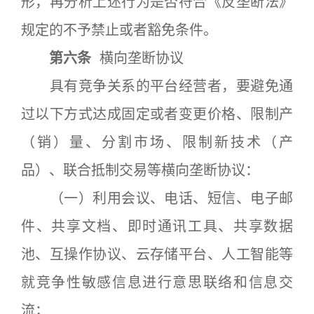
形，再分析上述行为是否符合《反垄断法》
规定的不予禁止或者豁免条件。
第六条
横向垄断协议
具有竞争关系的平台经营者，要避免通
过以下方式达成固定或者变更价格、限制产
（销）量、分割市场、限制新技术（产
品）、联合抵制交易等横向垄断协议：
（一）利用会议、电话、短信、电子邮
件、共享文档、即时通讯工具、共享数据
池、互操作协议、云存储平台、人工智能等
就竞争性敏感信息进行意思联络和信息交
流；