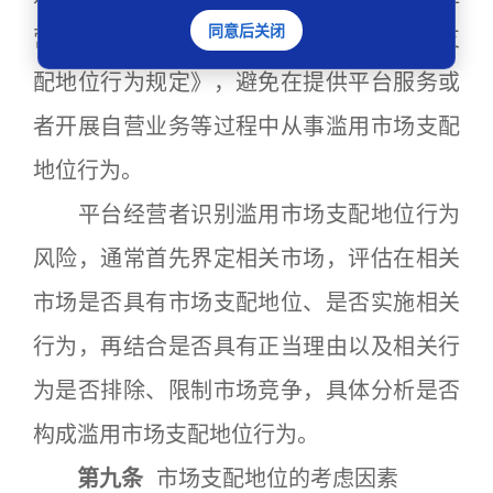
同意后关闭
营者要遵守《反垄断法》《禁止滥用市场支
配地位行为规定》，避免在提供平台服务或
者开展自营业务等过程中从事滥用市场支配
地位行为。
平台经营者识别滥用市场支配地位行为
风险，通常首先界定相关市场，评估在相关
市场是否具有市场支配地位、是否实施相关
行为，再结合是否具有正当理由以及相关行
为是否排除、限制市场竞争，具体分析是否
构成滥用市场支配地位行为。
第九条
市场支配地位的考虑因素