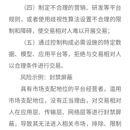
（四）制定不合理的营销、研发等平台
规则，或者使用歧视性算法设置不合理的限
制和障碍，使交易相对人难以开展交易；
（五）通过控制构成必需设施的特定数
据、模型、应用平台等，拒绝与交易相对人
以合理条件进行交易。
风险示例：封禁屏蔽
具有市场支配地位的平台经营者，滥用
市场支配地位，没有正当理由，对交易相对
人在应用层、传输层、网络层等进行封禁屏
蔽，导致其无法进入相关市场，排除、限制