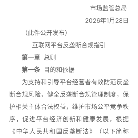
市场监管总局
2026年1月28日
（此件公开发布）
互联网平台反垄断合规指引
第一章
总则
第一条
目的和依据
为支持和引导平台经营者有效防范反垄
断合规风险，健全反垄断合规管理制度，保
护相关主体合法权益，维护市场公平竞争秩
序，促进平台经济创新和健康发展，根据
《中华人民共和国反垄断法》（以下简称