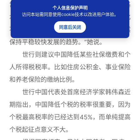
常水平，而企业用工和投资额与去年同期基
个人信息保护声明
访问本站需同意使用cookie技术以改进用户体验。
本持平，企业生产状况与2011年相比也变化
同意后关闭
不大。这也从一个侧面折射出中国经济依然
保持平稳较快发展的趋势。”她说。
世行则建议中国降低某些社保缴费和个
人所得税税率。比如住房公积金、事业保险
和养老保险的缴纳比例。
世行中国代表处首席经济学家韩伟森近
期指出，中国降低个税的税率很重要，因为
个税最高税率的已经达到45%，而单纯提高
个税起征点意义不大。