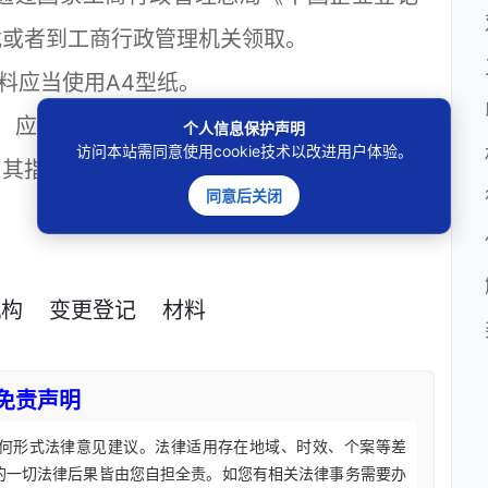
载或者到工商行政管理机关领取。
应当使用A4型纸。
应当提交原件；提交复印件的，应当注明
个人信息保护声明
访问本站需同意使用cookie技术以改进用户体验。
由其指定的代表或委托的代理人加盖公章或签
同意后关闭
机构
变更登记
材料
免责声明
何形式法律意见建议。法律适用存在地域、时效、个案等差
的一切法律后果皆由您自担全责。如您有相关法律事务需要办