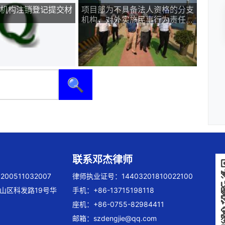
机构注销登记提交材
项目部为不具备法人资格的分支
机构，对外实施民事行为责任应
由公司承担
🔍
联系邓杰律师
00511032007
律师执业证号：14403201810022100
山区科发路19号华
手机：+86-13715198118
座机：+86-0755-82984411
邮箱：
szdengjie@qq.com