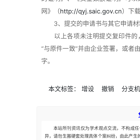
网》（
http://qyj.saic.gov.cn
）下
3、提交的申请书与其它申请材料
以上各项未注明提交复印件的，
“与原件一致”并由企业签署，或者
字。
本文
标签
：
增设
撤销
分支
本站所刊资讯仅为学术观点交流，不构成任
异，请勿生搬硬套处理具体个案纠纷，由此产生