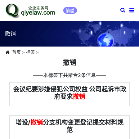
繁體
撤销
首页
>
标签
>
撤销
――本标签下共聚合2条信息――
会议纪要涉嫌侵犯公司权益 公司起诉市政
府要求
撤销
增设/
撤销
分支机构变更登记提交材料规
范