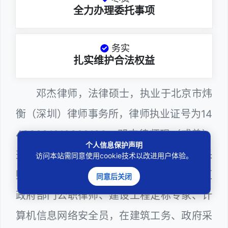
全力办理委托事项
务实
扎实维护合法权益
邓杰律师，法律硕士，执业于北京市炜
衡（深圳）律师事务所，律师执业证号为14
403201810022100。邓杰律师现（或曾）
个人信息保护声明
兼任深圳市人民政府听证员、深圳市政府采
访问本站需同意使用cookie技术以改进用户体验。
购评审专家（法律类），曾担任深圳市某区
同意后关闭
政府部门公职律师、建设工程定标专家、计
算机信息网络安全员，在建筑工务、政府采