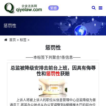
繁體
惩罚性
首页
>
标签
>
惩罚性
――本标签下共聚合1条信息――
总监被降级安排去前台上班，因具有侮辱
性和
惩罚性
获赔
上诉人将被上诉人的职位从信息管理中心总监降级为普
通员工,将其办公地点从办公室调整到8楼楼梯大厅的前台位