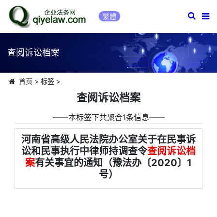
繁體
查阅诉讼档案
首页
>
标签
>
查阅诉讼档案
――本标签下共聚合1条信息――
河南省高级人民法院办公室关于在民事诉
讼和民事执行中律师持调查令
查阅诉讼档
案
有关事宜的通知（豫法办〔2020〕1
号）