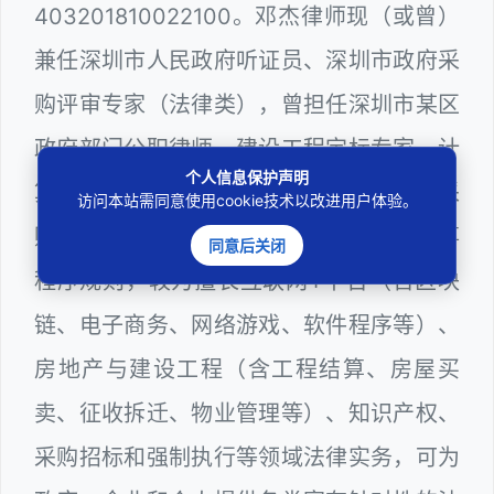
403201810022100。邓杰律师现（或曾）
兼任深圳市人民政府听证员、深圳市政府采
购评审专家（法律类），曾担任深圳市某区
政府部门公职律师、建设工程定标专家、计
个人信息保护声明
算机信息网络安全员，在建筑工务、政府采
访问本站需同意使用cookie技术以改进用户体验。
购等政府系统工作多年，十分熟悉政府办事
同意后关闭
程序规则，较为擅长互联网+平台（含区块
链、电子商务、网络游戏、软件程序等）、
房地产与建设工程（含工程结算、房屋买
卖、征收拆迁、物业管理等）、知识产权、
采购招标和强制执行等领域法律实务，可为