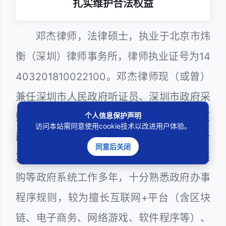
扎实维护合法权益
邓杰律师，法律硕士，执业于北京市炜
衡（深圳）律师事务所，律师执业证号为14
403201810022100。邓杰律师现（或曾）
兼任深圳市人民政府听证员、深圳市政府采
个人信息保护声明
购评审专家（法律类），曾担任深圳市某区
访问本站需同意使用cookie技术以改进用户体验。
政府部门公职律师、建设工程定标专家、计
同意后关闭
算机信息网络安全员，在建筑工务、政府采
购等政府系统工作多年，十分熟悉政府办事
程序规则，较为擅长互联网+平台（含区块
链、电子商务、网络游戏、软件程序等）、