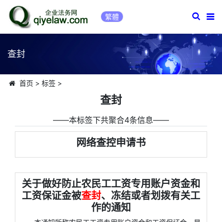
繁體
查封
首页
>
标签
>
查封
――本标签下共聚合4条信息――
网络查控申请书
关于做好防止农民工工资专用账户资金和
工资保证金被
查封
、冻结或者划拨有关工
作的通知