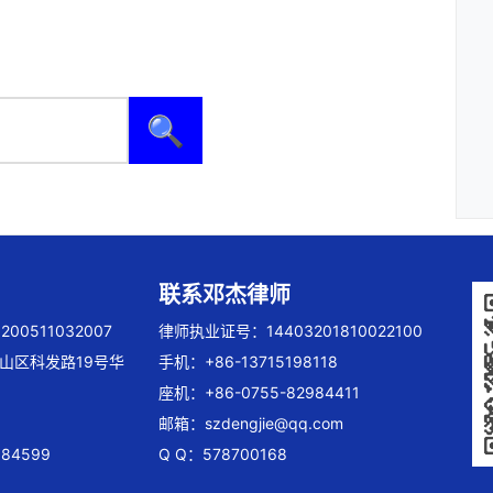
🔍
联系邓杰律师
00511032007
律师执业证号：14403201810022100
山区科发路19号华
手机：+86-13715198118
座机：+86-0755-82984411
邮箱：
szdengjie@qq.com
84599
Q Q：578700168