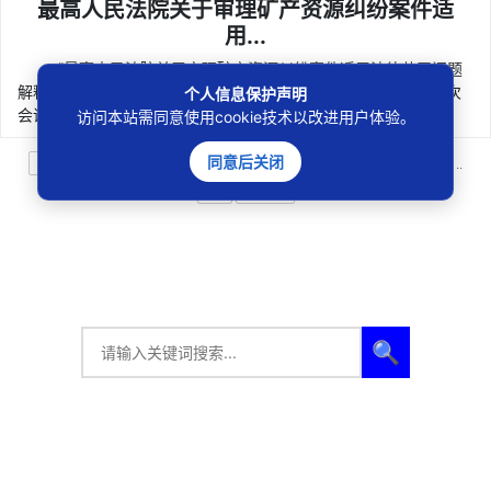
最高人民法院关于审理矿产资源纠纷案件适
用...
《最高人民法院关于审理矿产资源纠纷案件适用法律若干问题
解释》已于2025年12月13日由最高人民法院审判委员会第1961次
个人信息保护声明
会议通...
访问本站需同意使用cookie技术以改进用户体验。
同意后关闭
268条
上一页
1
2
3
4
5
6
7
8
9
10
..
23
下一页
🔍