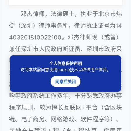
邓杰律师，法律硕士，执业于北京市炜
衡（深圳）律师事务所，律师执业证号为14
403201810022100。邓杰律师现（或曾）
兼任深圳市人民政府听证员、深圳市政府采
购评审专家（法律类），曾担任深圳市某区
个人信息保护声明
访问本站需同意使用cookie技术以改进用户体验。
政府部门公职律师、建设工程定标专家、计
同意后关闭
算机信息网络安全员，在建筑工务、政府采
购等政府系统工作多年，十分熟悉政府办事
程序规则，较为擅长互联网+平台（含区块
链、电子商务、网络游戏、软件程序等）、
房地产与建设工程（含工程结算、房屋买