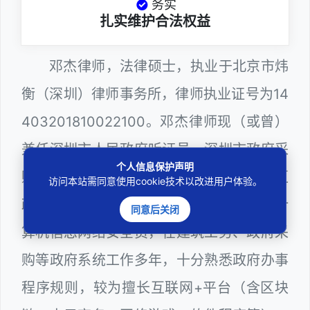
务实
扎实维护合法权益
邓杰律师，法律硕士，执业于北京市炜
衡（深圳）律师事务所，律师执业证号为14
403201810022100。邓杰律师现（或曾）
兼任深圳市人民政府听证员、深圳市政府采
个人信息保护声明
购评审专家（法律类），曾担任深圳市某区
访问本站需同意使用cookie技术以改进用户体验。
政府部门公职律师、建设工程定标专家、计
同意后关闭
算机信息网络安全员，在建筑工务、政府采
购等政府系统工作多年，十分熟悉政府办事
程序规则，较为擅长互联网+平台（含区块