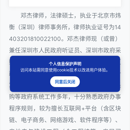
邓杰律师，法律硕士，执业于北京市炜
衡（深圳）律师事务所，律师执业证号为14
403201810022100。邓杰律师现（或曾）
兼任深圳市人民政府听证员、深圳市政府采
购评审专家（法律类），曾担任深圳市某区
个人信息保护声明
访问本站需同意使用cookie技术以改进用户体验。
政府部门公职律师、建设工程定标专家、计
同意后关闭
算机信息网络安全员，在建筑工务、政府采
购等政府系统工作多年，十分熟悉政府办事
程序规则，较为擅长互联网+平台（含区块
链、电子商务、网络游戏、软件程序等）、