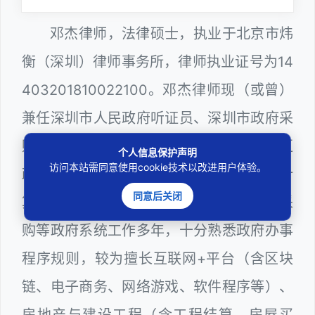
邓杰律师，法律硕士，执业于北京市炜
衡（深圳）律师事务所，律师执业证号为14
403201810022100。邓杰律师现（或曾）
兼任深圳市人民政府听证员、深圳市政府采
购评审专家（法律类），曾担任深圳市某区
个人信息保护声明
访问本站需同意使用cookie技术以改进用户体验。
政府部门公职律师、建设工程定标专家、计
同意后关闭
算机信息网络安全员，在建筑工务、政府采
购等政府系统工作多年，十分熟悉政府办事
程序规则，较为擅长互联网+平台（含区块
链、电子商务、网络游戏、软件程序等）、
房地产与建设工程（含工程结算、房屋买