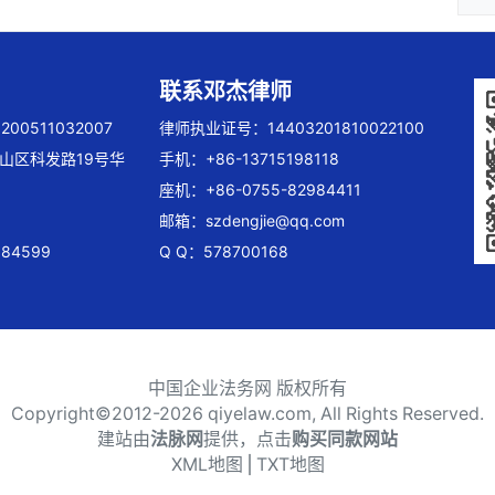
联系邓杰律师
00511032007
律师执业证号：14403201810022100
山区科发路19号华
手机：+86-13715198118
座机：+86-0755-82984411
邮箱：
szdengjie@qq.com
84599
Q Q：578700168
中国企业法务网 版权所有
Copyright©2012-
2026 qiyelaw.com, All Rights Reserved.
建站由
法脉网
提供，点击
购买同款网站
XML地图
⎪
TXT地图