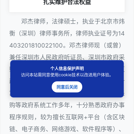
扎实维护合法权益
邓杰律师，法律硕士，执业于北京市炜
衡（深圳）律师事务所，律师执业证号为14
403201810022100。邓杰律师现（或曾）
兼任深圳市人民政府听证员、深圳市政府采
个人信息保护声明
购评审专家（法律类），曾担任深圳市某区
访问本站需同意使用cookie技术以改进用户体验。
政府部门公职律师、建设工程定标专家、计
同意后关闭
算机信息网络安全员，在建筑工务、政府采
购等政府系统工作多年，十分熟悉政府办事
程序规则，较为擅长互联网+平台（含区块
链、电子商务、网络游戏、软件程序等）、