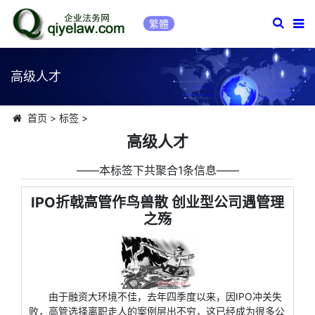
繁體
高级人才
首页
>
标签
>
高级人才
――本标签下共聚合1条信息――
IPO折戟高管作鸟兽散 创业型公司遇管理
之殇
由于融资大环境不佳，去年四季度以来，因IPO冲关失
败，高管选择离职走人的案例层出不穷，这已经成为很多公