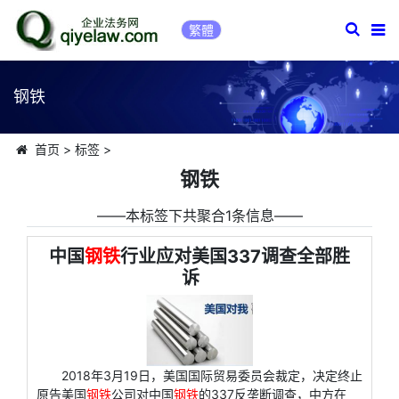
繁體
钢铁
首页
>
标签
>
钢铁
――本标签下共聚合1条信息――
中国
钢铁
行业应对美国337调查全部胜
诉
2018年3月19日，美国国际贸易委员会裁定，决定终止
原告美国
钢铁
公司对中国
钢铁
的337反垄断调查，中方在