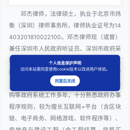
邓杰律师，法律硕士，执业于北京市炜
衡（深圳）律师事务所，律师执业证号为14
403201810022100。邓杰律师现（或曾）
兼任深圳市人民政府听证员、深圳市政府采
购评审专家（法律类），曾担任深圳市某区
个人信息保护声明
访问本站需同意使用cookie技术以改进用户体验。
政府部门公职律师、建设工程定标专家、计
同意后关闭
算机信息网络安全员，在建筑工务、政府采
购等政府系统工作多年，十分熟悉政府办事
程序规则，较为擅长互联网+平台（含区块
链、电子商务、网络游戏、软件程序等）、
房地产与建设工程（含工程结算、房屋买