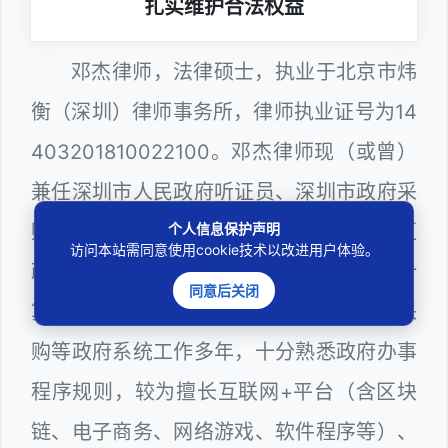
扎实维护合法权益
邓杰律师，法律硕士，执业于北京市炜
衡（深圳）律师事务所，律师执业证号为14
403201810022100。邓杰律师现（或曾）
兼任深圳市人民政府听证员、深圳市政府采
个人信息保护声明
购评审专家（法律类），曾担任深圳市某区
访问本站需同意使用cookie技术以改进用户体验。
政府部门公职律师、建设工程定标专家、计
同意后关闭
算机信息网络安全员，在建筑工务、政府采
购等政府系统工作多年，十分熟悉政府办事
程序规则，较为擅长互联网+平台（含区块
链、电子商务、网络游戏、软件程序等）、