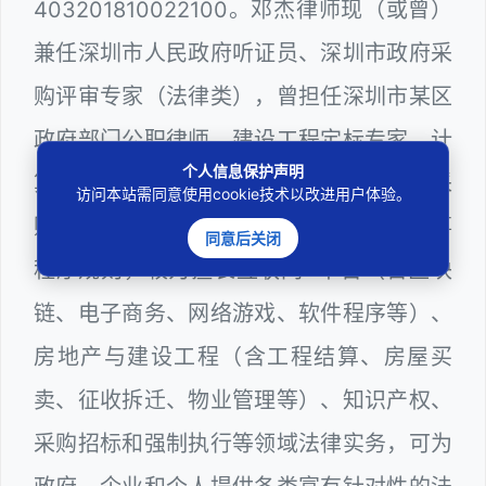
403201810022100。邓杰律师现（或曾）
兼任深圳市人民政府听证员、深圳市政府采
购评审专家（法律类），曾担任深圳市某区
政府部门公职律师、建设工程定标专家、计
个人信息保护声明
算机信息网络安全员，在建筑工务、政府采
访问本站需同意使用cookie技术以改进用户体验。
购等政府系统工作多年，十分熟悉政府办事
同意后关闭
程序规则，较为擅长互联网+平台（含区块
链、电子商务、网络游戏、软件程序等）、
房地产与建设工程（含工程结算、房屋买
卖、征收拆迁、物业管理等）、知识产权、
采购招标和强制执行等领域法律实务，可为