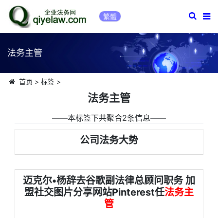
繁體
法务主管
首页
>
标签
>
法务主管
――本标签下共聚合2条信息――
公司法务大势
迈克尔•杨辞去谷歌副法律总顾问职务 加
盟社交图片分享网站Pinterest任
法务主
管