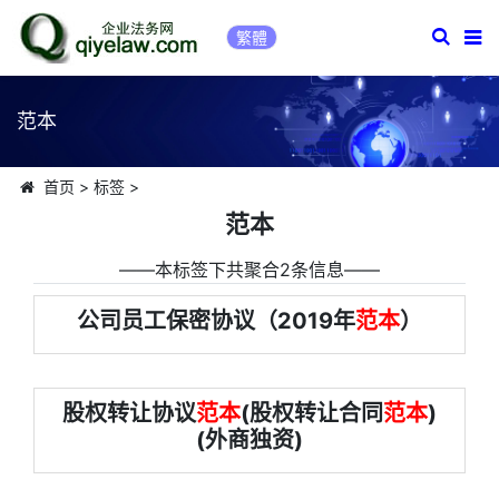
繁體
范本
首页
>
标签
>
范本
――本标签下共聚合2条信息――
公司员工保密协议（2019年
范本
）
股权转让协议
范本
(股权转让合同
范本
)
(外商独资)