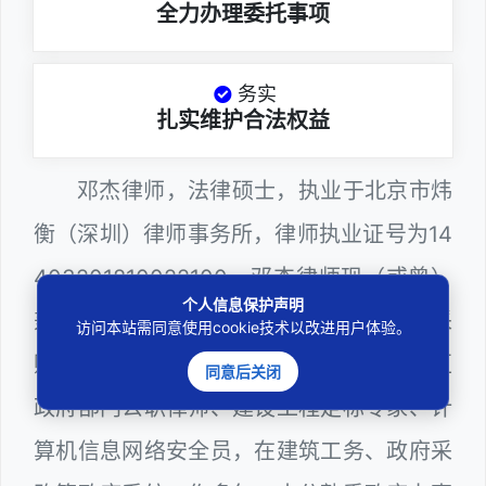
全力办理委托事项
务实
扎实维护合法权益
邓杰律师，法律硕士，执业于北京市炜
衡（深圳）律师事务所，律师执业证号为14
403201810022100。邓杰律师现（或曾）
个人信息保护声明
兼任深圳市人民政府听证员、深圳市政府采
访问本站需同意使用cookie技术以改进用户体验。
购评审专家（法律类），曾担任深圳市某区
同意后关闭
政府部门公职律师、建设工程定标专家、计
算机信息网络安全员，在建筑工务、政府采