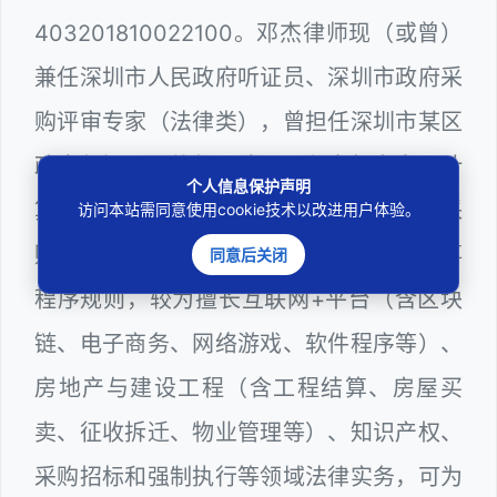
403201810022100。邓杰律师现（或曾）
兼任深圳市人民政府听证员、深圳市政府采
购评审专家（法律类），曾担任深圳市某区
政府部门公职律师、建设工程定标专家、计
个人信息保护声明
算机信息网络安全员，在建筑工务、政府采
访问本站需同意使用cookie技术以改进用户体验。
购等政府系统工作多年，十分熟悉政府办事
同意后关闭
程序规则，较为擅长互联网+平台（含区块
链、电子商务、网络游戏、软件程序等）、
房地产与建设工程（含工程结算、房屋买
卖、征收拆迁、物业管理等）、知识产权、
采购招标和强制执行等领域法律实务，可为