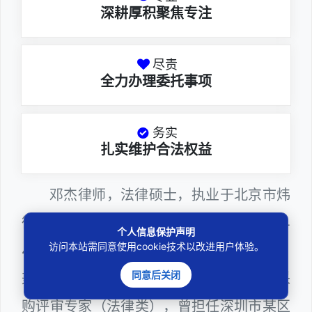
深耕厚积聚焦专注
尽责
全力办理委托事项
务实
扎实维护合法权益
邓杰律师，法律硕士，执业于北京市炜
衡（深圳）律师事务所，律师执业证号为14
个人信息保护声明
访问本站需同意使用cookie技术以改进用户体验。
403201810022100。邓杰律师现（或曾）
同意后关闭
兼任深圳市人民政府听证员、深圳市政府采
购评审专家（法律类），曾担任深圳市某区