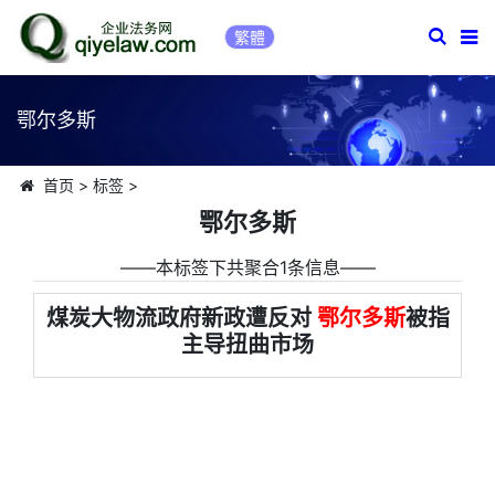
繁體
鄂尔多斯
首页
>
标签
>
鄂尔多斯
――本标签下共聚合1条信息――
煤炭大物流政府新政遭反对
鄂尔多斯
被指
主导扭曲市场