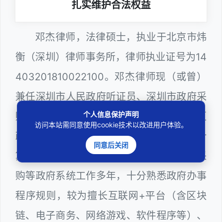
扎实维护合法权益
邓杰律师，法律硕士，执业于北京市炜
衡（深圳）律师事务所，律师执业证号为14
403201810022100。邓杰律师现（或曾）
兼任深圳市人民政府听证员、深圳市政府采
个人信息保护声明
购评审专家（法律类），曾担任深圳市某区
访问本站需同意使用cookie技术以改进用户体验。
政府部门公职律师、建设工程定标专家、计
同意后关闭
算机信息网络安全员，在建筑工务、政府采
购等政府系统工作多年，十分熟悉政府办事
程序规则，较为擅长互联网+平台（含区块
链、电子商务、网络游戏、软件程序等）、