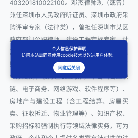
403201810022100。邓杰律师现（或曾）
兼任深圳市人民政府听证员、深圳市政府采
购评审专家（法律类），曾担任深圳市某区
政府部门公职律师、建设工程定标专家、计
个人信息保护声明
算机信息网络安全员，在建筑工务、政府采
访问本站需同意使用cookie技术以改进用户体验。
购等政府系统工作多年，十分熟悉政府办事
同意后关闭
程序规则，较为擅长互联网+平台（含区块
链、电子商务、网络游戏、软件程序等）、
房地产与建设工程（含工程结算、房屋买
卖、征收拆迁、物业管理等）、知识产权、
采购招标和强制执行等领域法律实务，可为