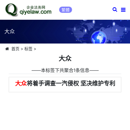
繁體
大众
首页
>
标签
>
大众
――本标签下共聚合1条信息――
大众
将着手调查一汽侵权 坚决维护专利