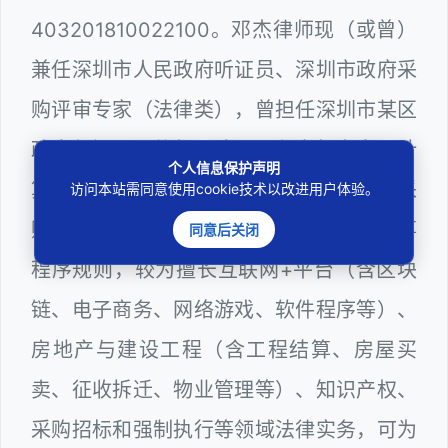
403201810022100。邓杰律师现（或曾）
兼任深圳市人民政府听证员、深圳市政府采
购评审专家（法律类），曾担任深圳市某区
政府部门公职律师、建设工程定标专家、计
个人信息保护声明
算机信息网络安全员，在建筑工务、政府采
访问本站需同意使用cookie技术以改进用户体验。
购等政府系统工作多年，十分熟悉政府办事
同意后关闭
程序规则，较为擅长互联网+平台（含区块
链、电子商务、网络游戏、软件程序等）、
房地产与建设工程（含工程结算、房屋买
卖、征收拆迁、物业管理等）、知识产权、
采购招标和强制执行等领域法律实务，可为