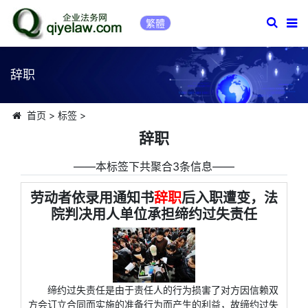
繁體
辞职
首页
>
标签
>
辞职
――本标签下共聚合3条信息――
劳动者依录用通知书
辞职
后入职遭变，法
院判决用人单位承担缔约过失责任
缔约过失责任是由于责任人的行为损害了对方因信赖双
方会订立合同而实施的准备行为而产生的利益，故缔约过失