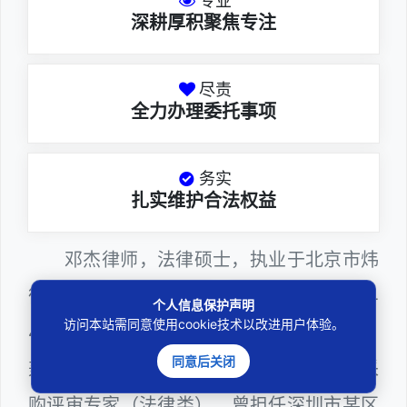
专业
深耕厚积聚焦专注
尽责
全力办理委托事项
务实
扎实维护合法权益
邓杰律师，法律硕士，执业于北京市炜
衡（深圳）律师事务所，律师执业证号为14
个人信息保护声明
访问本站需同意使用cookie技术以改进用户体验。
403201810022100。邓杰律师现（或曾）
同意后关闭
兼任深圳市人民政府听证员、深圳市政府采
购评审专家（法律类），曾担任深圳市某区