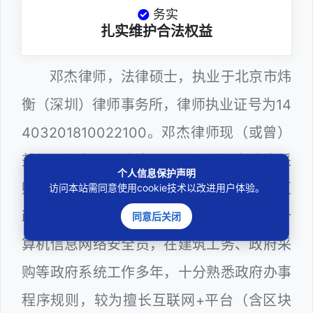
务实
扎实维护合法权益
邓杰律师，法律硕士，执业于北京市炜
衡（深圳）律师事务所，律师执业证号为14
403201810022100。邓杰律师现（或曾）
兼任深圳市人民政府听证员、深圳市政府采
个人信息保护声明
购评审专家（法律类），曾担任深圳市某区
访问本站需同意使用cookie技术以改进用户体验。
政府部门公职律师、建设工程定标专家、计
同意后关闭
算机信息网络安全员，在建筑工务、政府采
购等政府系统工作多年，十分熟悉政府办事
程序规则，较为擅长互联网+平台（含区块