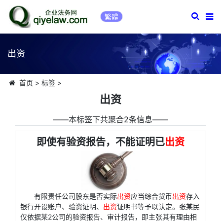
繁體
出资
首页
>
标签
>
出资
――本标签下共聚合2条信息――
即使有验资报告，不能证明已
出资
有限责任公司股东是否实际
出资
应当综合货币
出资
存入
银行开设账户、验资证明、
出资
证明书等予以认定。张某民
仅依据某2公司的验资报告、审计报告，即主张其有理由相