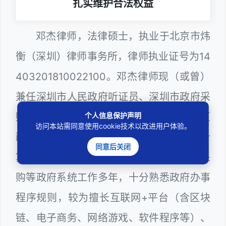
扎实维护合法权益
邓杰律师，法律硕士，执业于北京市炜
衡（深圳）律师事务所，律师执业证号为14
403201810022100。邓杰律师现（或曾）
兼任深圳市人民政府听证员、深圳市政府采
个人信息保护声明
购评审专家（法律类），曾担任深圳市某区
访问本站需同意使用cookie技术以改进用户体验。
政府部门公职律师、建设工程定标专家、计
同意后关闭
算机信息网络安全员，在建筑工务、政府采
购等政府系统工作多年，十分熟悉政府办事
程序规则，较为擅长互联网+平台（含区块
链、电子商务、网络游戏、软件程序等）、