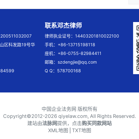
联系邓杰律师
00511032007
律师执业证号：14403201810022100
山区科发路19号华
手机：+86-13715198118
座机：+86-0755-82984411
邮箱：
szdengjie@qq.com
84599
Q Q：578700168
中国企业法务网 版权所有
Copyright©2012-
2026 qiyelaw.com, All Rights Reserved.
建站由
法脉网
提供，点击
购买同款网站
XML地图
⎪
TXT地图