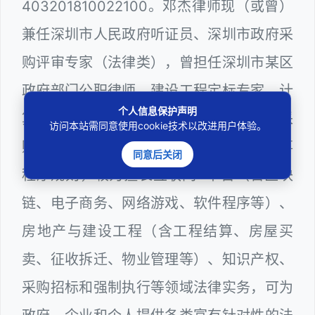
403201810022100。邓杰律师现（或曾）
兼任深圳市人民政府听证员、深圳市政府采
购评审专家（法律类），曾担任深圳市某区
政府部门公职律师、建设工程定标专家、计
个人信息保护声明
算机信息网络安全员，在建筑工务、政府采
访问本站需同意使用cookie技术以改进用户体验。
购等政府系统工作多年，十分熟悉政府办事
同意后关闭
程序规则，较为擅长互联网+平台（含区块
链、电子商务、网络游戏、软件程序等）、
房地产与建设工程（含工程结算、房屋买
卖、征收拆迁、物业管理等）、知识产权、
采购招标和强制执行等领域法律实务，可为