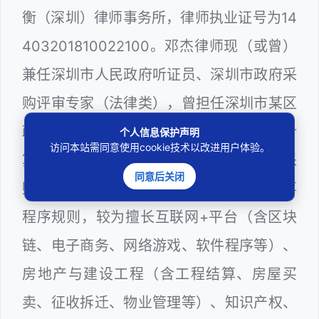
衡（深圳）律师事务所，律师执业证号为14
403201810022100。邓杰律师现（或曾）
兼任深圳市人民政府听证员、深圳市政府采
购评审专家（法律类），曾担任深圳市某区
政府部门公职律师、建设工程定标专家、计
个人信息保护声明
访问本站需同意使用cookie技术以改进用户体验。
算机信息网络安全员，在建筑工务、政府采
同意后关闭
购等政府系统工作多年，十分熟悉政府办事
程序规则，较为擅长互联网+平台（含区块
链、电子商务、网络游戏、软件程序等）、
房地产与建设工程（含工程结算、房屋买
卖、征收拆迁、物业管理等）、知识产权、