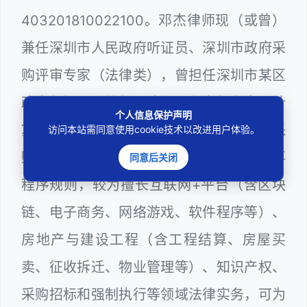
403201810022100。邓杰律师现（或曾）
兼任深圳市人民政府听证员、深圳市政府采
购评审专家（法律类），曾担任深圳市某区
政府部门公职律师、建设工程定标专家、计
个人信息保护声明
算机信息网络安全员，在建筑工务、政府采
访问本站需同意使用cookie技术以改进用户体验。
购等政府系统工作多年，十分熟悉政府办事
同意后关闭
程序规则，较为擅长互联网+平台（含区块
链、电子商务、网络游戏、软件程序等）、
房地产与建设工程（含工程结算、房屋买
卖、征收拆迁、物业管理等）、知识产权、
采购招标和强制执行等领域法律实务，可为