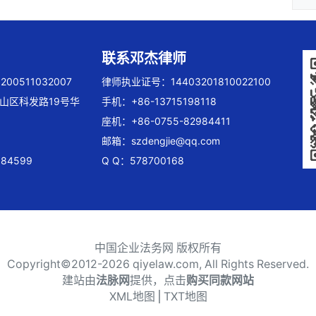
联系邓杰律师
00511032007
律师执业证号：14403201810022100
山区科发路19号华
手机：+86-13715198118
座机：+86-0755-82984411
邮箱：
szdengjie@qq.com
84599
Q Q：578700168
中国企业法务网 版权所有
Copyright©2012-
2026 qiyelaw.com, All Rights Reserved.
建站由
法脉网
提供，点击
购买同款网站
XML地图
⎪
TXT地图