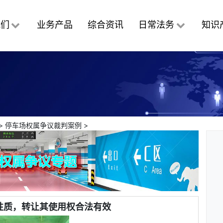
我们
业务产品
综合资讯
日常法务
知识
>
停车场权属争议裁判案例
>
性质，转让其使用权合法有效