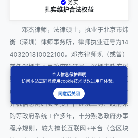
务实
扎实维护合法权益
邓杰律师，法律硕士，执业于北京市炜
衡（深圳）律师事务所，律师执业证号为14
403201810022100。邓杰律师现（或曾）
兼任深圳市人民政府听证员、深圳市政府采
个人信息保护声明
购评审专家（法律类），曾担任深圳市某区
访问本站需同意使用cookie技术以改进用户体验。
政府部门公职律师、建设工程定标专家、计
同意后关闭
算机信息网络安全员，在建筑工务、政府采
购等政府系统工作多年，十分熟悉政府办事
程序规则，较为擅长互联网+平台（含区块