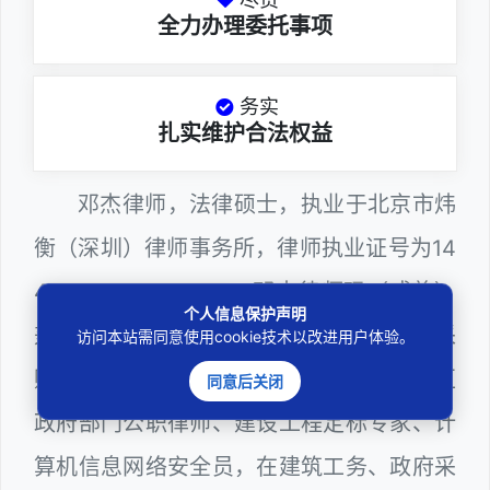
全力办理委托事项
务实
扎实维护合法权益
邓杰律师，法律硕士，执业于北京市炜
衡（深圳）律师事务所，律师执业证号为14
403201810022100。邓杰律师现（或曾）
个人信息保护声明
兼任深圳市人民政府听证员、深圳市政府采
访问本站需同意使用cookie技术以改进用户体验。
购评审专家（法律类），曾担任深圳市某区
同意后关闭
政府部门公职律师、建设工程定标专家、计
算机信息网络安全员，在建筑工务、政府采