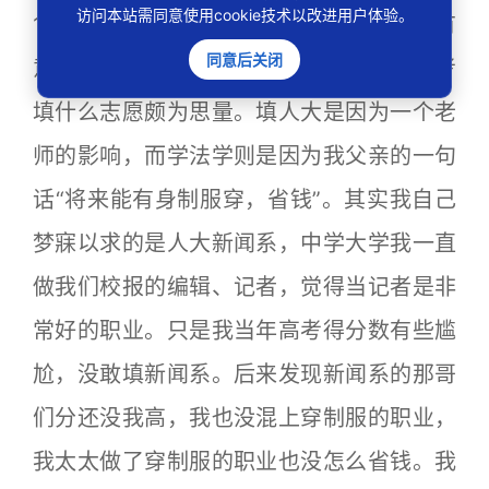
访问本站需同意使用cookie技术以改进用户体验。
1989年考入中国人民大学法学院。当时挺有
同意后关闭
意思，小地方人并没有什么理想信念，高考
填什么志愿颇为思量。填人大是因为一个老
师的影响，而学法学则是因为我父亲的一句
话“将来能有身制服穿，省钱”。其实我自己
梦寐以求的是人大新闻系，中学大学我一直
做我们校报的编辑、记者，觉得当记者是非
常好的职业。只是我当年高考得分数有些尴
尬，没敢填新闻系。后来发现新闻系的那哥
们分还没我高，我也没混上穿制服的职业，
我太太做了穿制服的职业也没怎么省钱。我